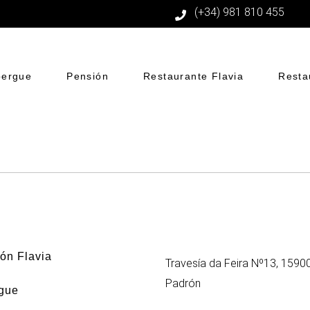
(+34) 981 810 455
bergue
Pensión
Restaurante Flavia
Resta
ón Flavia
Travesía da Feira Nº13, 1590
Padrón
gue