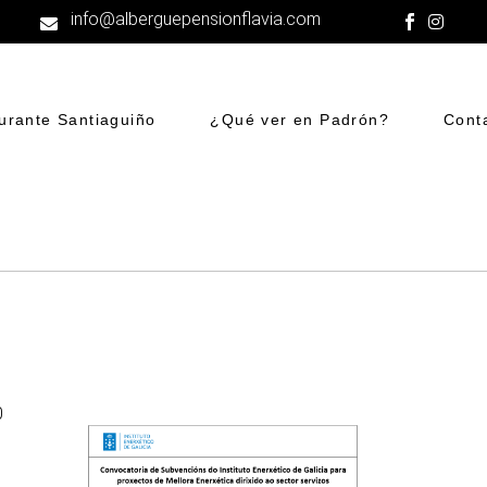
info@alberguepensionflavia.com
urante Santiaguiño
¿Qué ver en Padrón?
Cont
0