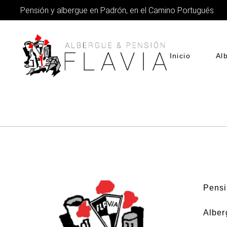
Pensión y albergue en Padrón, en el Camino Portugués
Inicio
Al
Pensi
Alber