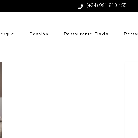
(+34) 981 810 455
bergue
Pensión
Restaurante Flavia
Resta