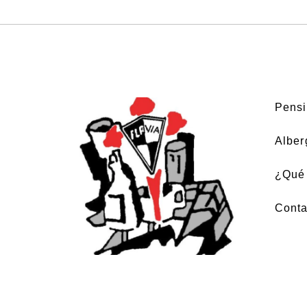
Pensi
Alber
¿Qué 
Conta