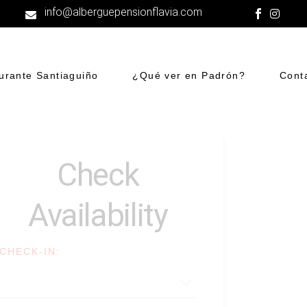
info@alberguepensionflavia.com
urante Santiaguiño
¿Qué ver en Padrón?
Cont
Check
Availability
CHECK-IN: