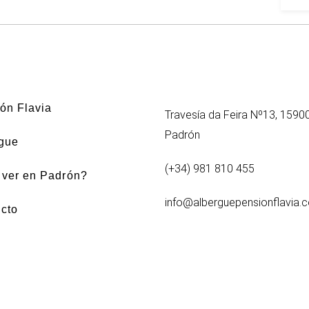
ón Flavia
Travesía da Feira Nº13, 1590
Padrón
gue
(+34) 981 810 455
ver en Padrón?
info@alberguepensionflavia.
cto